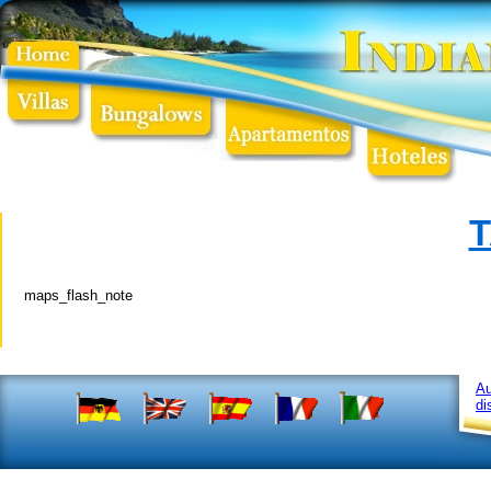
maps_flash_note
Au
di