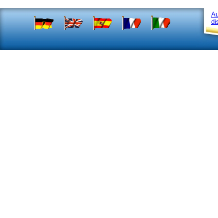
Au
di