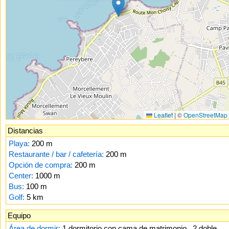
Leaflet
|
©
OpenStreetMap
Distancias
Playa:
200 m
Restaurante / bar / cafetería:
200 m
Opción de compra:
200 m
Center:
1000 m
Bus:
100 m
Golf:
5 km
Equipo
Área de dormir:
1 dormitorio con cama de matrimonio , 2 doble,