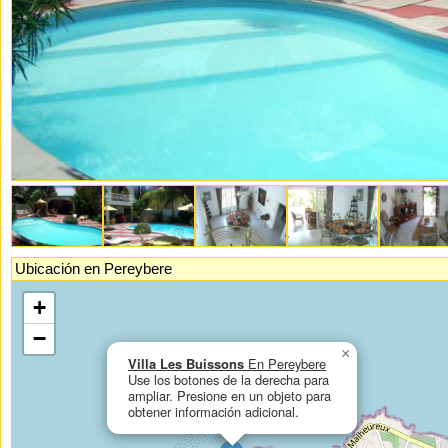
Ubicación en Pereybere
If you had enabled Javascript, you could see an interactive, zoomable map
+
here.
−
×
Villa Les Buissons
En Pereybere
Use los botones de la derecha para
ampliar. Presione en un objeto para
obtener información adicional.