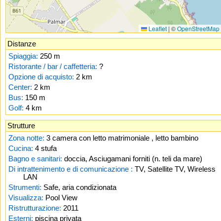
Leaflet
|
©
OpenStreetMap
Distanze
Spiaggia:
250 m
Ristorante / bar / caffetteria:
?
Opzione di acquisto:
2 km
Center:
2 km
Bus:
150 m
Golf:
4 km
Strutture
Zona notte:
3 camera con letto matrimoniale , letto bambino
Cucina:
4 stufa
Bagno e sanitari:
doccia, Asciugamani forniti (n. teli da mare)
Di intrattenimento e di comunicazione :
TV, Satellite TV, Wireless
LAN
Strumenti:
Safe, aria condizionata
Visualizza:
Pool View
Ristrutturazione:
2011
Esterni:
piscina privata