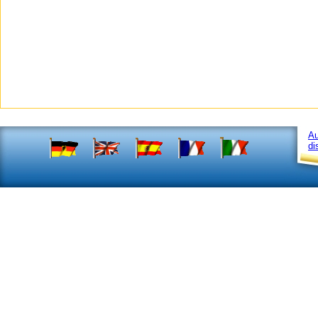
Au
di