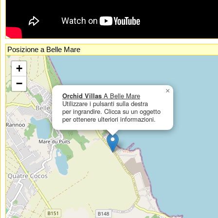
Posizione a Belle Mare
If you had enabled Javascript, you could see an interactive, zoomable map
+
here.
−
×
Orchid Villas
A Belle Mare
Utilizzare i pulsanti sulla destra
per ingrandire. Clicca su un oggetto
per ottenere ulteriori informazioni.